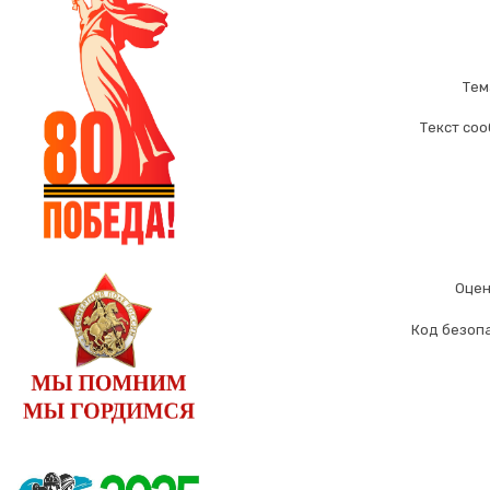
Тем
Текст со
Оцен
Код безоп