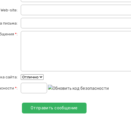
Web-site:
а письма:
общения
*
:
ка сайта:
асности
*
: