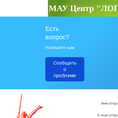
МАУ Центр "ЛОГ
Есть
вопрос?
Напишите нам
Сообщить
о
проблеме
Имя отпр
E-mail отп