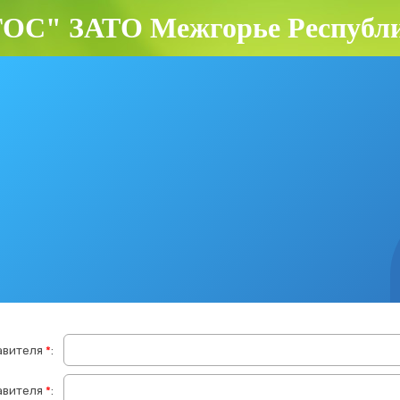
ОС" ЗАТО Межгорье Республи
авителя
*
:
равителя
*
: